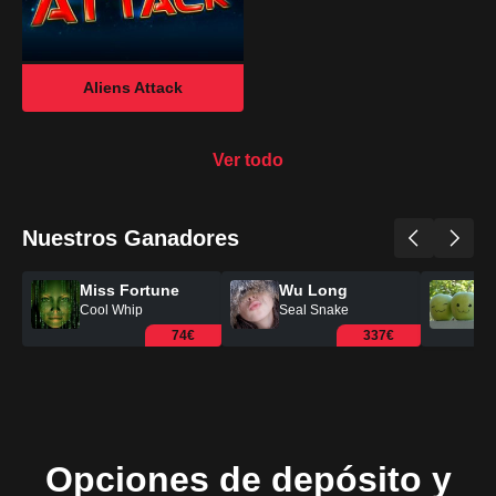
Aliens Attack
Ver todo
Nuestros Ganadores
Miss Fortune
Wu Long
D
Cool Whip
Seal Snake
Ei
74€
337€
Opciones de depósito y