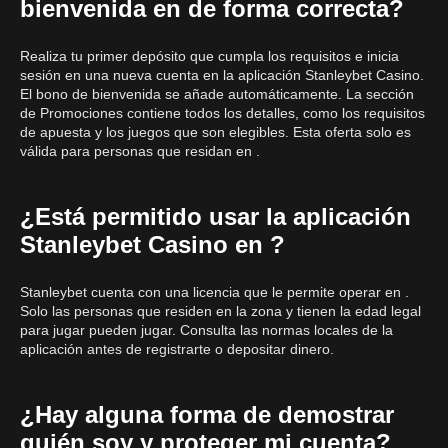
bienvenida en de forma correcta?
Realiza tu primer depósito que cumpla los requisitos e inicia
sesión en una nueva cuenta en la aplicación Stanleybet Casino.
El bono de bienvenida se añade automáticamente. La sección
de Promociones contiene todos los detalles, como los requisitos
de apuesta y los juegos que son elegibles. Esta oferta solo es
válida para personas que residan en .
¿Está permitido usar la aplicación
Stanleybet Casino en ?
Stanleybet cuenta con una licencia que le permite operar en .
Solo las personas que residen en la zona y tienen la edad legal
para jugar pueden jugar. Consulta las normas locales de la
aplicación antes de registrarte o depositar dinero.
¿Hay alguna forma de demostrar
quién soy y proteger mi cuenta?