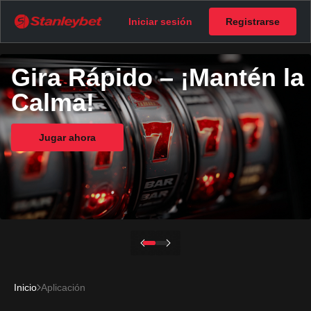
Iniciar sesión
Registrarse
Gira Rápido – ¡Mantén la
Calma!
Jugar ahora
Inicio
Aplicación