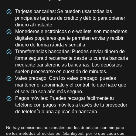
Tarjetas bancarias: Se pueden usar todas las
principales tarjetas de crédito y débito para obtener
dinero al instante.
Monederos electrónicos o e-wallets: son monederos
digitales populares que te permiten enviar y recibir
dinero de forma rápida y sencilla.
Transferencias bancarias: Puedes enviar dinero de
forma segura directamente desde tu cuenta bancaria
mediante transferencias bancarias. Los depósitos
suelen procesarse en cuestión de minutos.
Vales prepago: Con los vales prepago, puedes
mantener el anonimato y el control, lo que hace que
el servicio sea aún más seguro.
Pagos móviles: Puedes recargar fácilmente tu
teléfono con pagos móviles a través de tu proveedor
de telefonía o una aplicación bancaria.
No hay comisiones adicionales por los depósitos con ninguno
de los métodos ofrecidos por Stanleybet, por lo que cada que