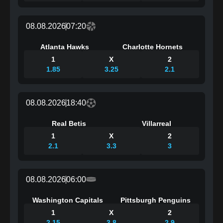
08.08.2026
07:20
Atlanta Hawks
Charlotte Hornets
1
X
2
1.85
3.25
2.1
08.08.2026
18:40
Real Betis
Villarreal
1
X
2
2.1
3.3
3
08.08.2026
06:00
Washington Capitals
Pittsburgh Penguins
1
X
2
2.15
3.8
2.9