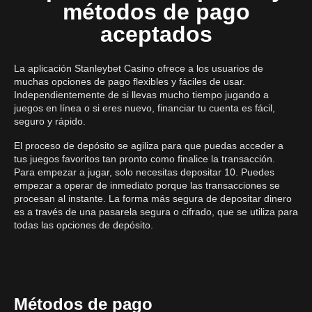
métodos de pago
aceptados
La aplicación Stanleybet Casino ofrece a los usuarios de
muchas opciones de pago flexibles y fáciles de usar.
Independientemente de si llevas mucho tiempo jugando a
juegos en línea o si eres nuevo, financiar tu cuenta es fácil,
seguro y rápido.
El proceso de depósito se agiliza para que puedas acceder a
tus juegos favoritos tan pronto como finalice la transacción.
Para empezar a jugar, solo necesitas depositar 10. Puedes
empezar a operar de inmediato porque las transacciones se
procesan al instante. La forma más segura de depositar dinero
es a través de una pasarela segura o cifrado, que se utiliza para
todas las opciones de depósito.
Métodos de pago