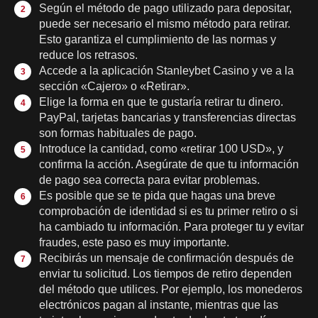
Según el método de pago utilizado para depositar,
puede ser necesario el mismo método para retirar.
Esto garantiza el cumplimiento de las normas y
reduce los retrasos.
Accede a la aplicación Stanleybet Casino y ve a la
sección «Cajero» o «Retirar».
Elige la forma en que te gustaría retirar tu dinero.
PayPal, tarjetas bancarias y transferencias directas
son formas habituales de pago.
Introduce la cantidad, como «retirar 100 USD», y
confirma la acción. Asegúrate de que tu información
de pago sea correcta para evitar problemas.
Es posible que se te pida que hagas una breve
comprobación de identidad si es tu primer retiro o si
ha cambiado tu información. Para proteger tu y evitar
fraudes, este paso es muy importante.
Recibirás un mensaje de confirmación después de
enviar tu solicitud. Los tiempos de retiro dependen
del método que utilices. Por ejemplo, los monederos
electrónicos pagan al instante, mientras que las