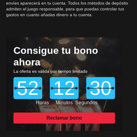
envíes aparecerá en tu cuenta. Todos los métodos de depósito
admiten el juego responsable, para que puedas controlar tus
gastos en cuanto añadas dinero a tu cuenta.
Consigue tu bono
ahora
La oferta es válida por tiempo limitado
52
12
28
Horas
Minutos
Segundos
Reclamar bono