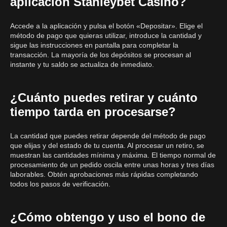
aplicación Stanleybet Casino?
Accede a la aplicación y pulsa el botón «Depositar». Elige el
método de pago que quieras utilizar, introduce la cantidad y
sigue las instrucciones en pantalla para completar la
transacción. La mayoría de los depósitos se procesan al
instante y tu saldo se actualiza de inmediato.
¿Cuánto puedes retirar y cuánto
tiempo tarda en procesarse?
La cantidad que puedes retirar depende del método de pago
que elijas y del estado de tu cuenta. Al procesar un retiro, se
muestran las cantidades mínima y máxima. El tiempo normal de
procesamiento de un pedido oscila entre unas horas y tres días
laborables. Obtén aprobaciones más rápidas completando
todos los pasos de verificación.
¿Cómo obtengo y uso el bono de