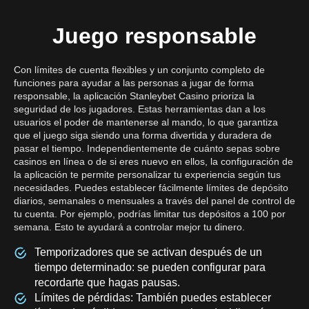
Juego responsable
Con límites de cuenta flexibles y un conjunto completo de
funciones para ayudar a las personas a jugar de forma
responsable, la aplicación Stanleybet Casino prioriza la
seguridad de los jugadores. Estas herramientas dan a los
usuarios el poder de mantenerse al mando, lo que garantiza
que el juego siga siendo una forma divertida y duradera de
pasar el tiempo. Independientemente de cuánto sepas sobre
casinos en línea o de si eres nuevo en ellos, la configuración de
la aplicación te permite personalizar tu experiencia según tus
necesidades. Puedes establecer fácilmente límites de depósito
diarios, semanales o mensuales a través del panel de control de
tu cuenta. Por ejemplo, podrías limitar tus depósitos a 100 por
semana. Esto te ayudará a controlar mejor tu dinero.
Temporizadores que se activan después de un
tiempo determinado: se pueden configurar para
recordarte que hagas pausas.
Límites de pérdidas: También puedes establecer